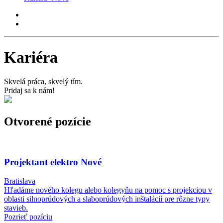
Kariéra
Skvelá práca, skvelý tím.
Pridaj sa k nám!
Otvorené pozície
Projektant elektro
Nové
Bratislava
Hľadáme nového kolegu alebo kolegyňu na pomoc s projekciou v
oblasti silnoprúdových a slaboprúdových inštalácií pre rôzne typy
stavieb.
Pozrieť pozíciu